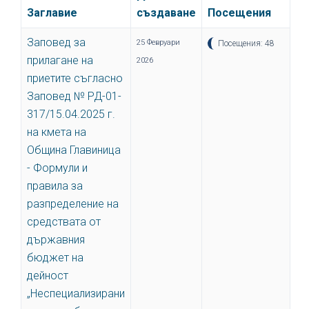
Заглавие
създаване
Посещения
Заповед за
25 Февруари
Посещения: 48
прилагане на
2026
приетите съгласно
Заповед № РД-01-
317/15.04.2025 г.
на кмета на
Община Главиница
- Формули и
правила за
разпределение на
средствата от
държавния
бюджет на
дейност
„Неспециализирани