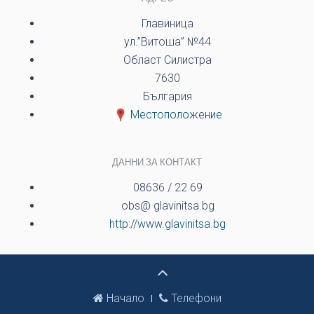
Главиница
ул.”Витоша” №44
Област Силистра
7630
България
Местоположение
ДАННИ ЗА КОНТАКТ
08636 / 22 69
obs@ glavinitsa.bg
http://www.glavinitsa.bg
Начало
Телефони