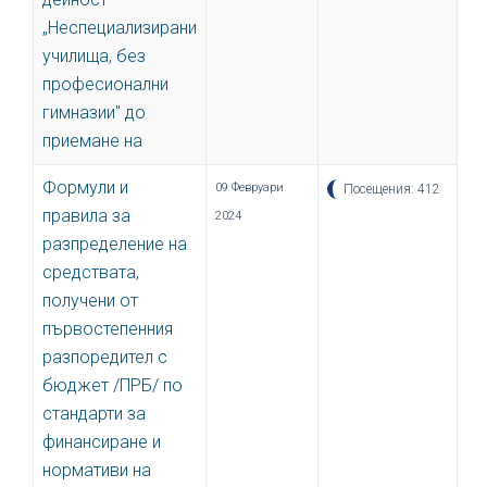
„Неспециализирани
училища, без
професионални
гимназии" до
приемане на
Формули и
09 Февруари
Посещения: 412
правила за
2024
разпределeние на
средствата,
получени от
първостепенния
разпоредител с
бюджет /ПРБ/ по
стандарти за
финансиране и
нормативи на