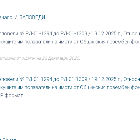
ачало
ЗАПОВЕДИ
аповеди № РД-01-1294 до РД-01-1309 / 19.12.2025 г., Относ
екущите им ползватели на имоти от Общинския позембен фонд
аписано от Админ на
22 Декември 2025
.
аповеди № РД-01-1294 до РД-01-1309 / 19.12.2025 г., Относ
екущите им ползватели на имоти от Общинския позембен фонд
IP формат