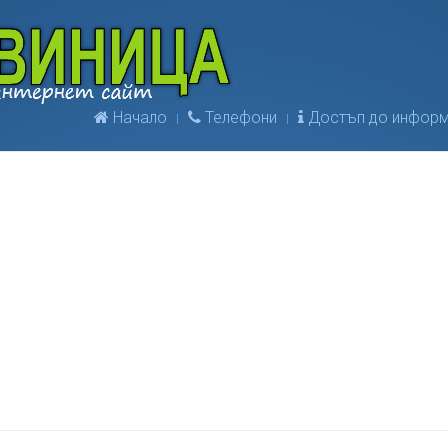
Начало
Телефони
Достъп до информ