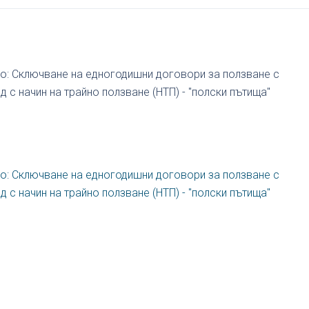
но: Сключване на едногодишни договори за ползване с
 с начин на трайно ползване (НТП) - "полски пътища"
но: Сключване на едногодишни договори за ползване с
 с начин на трайно ползване (НТП) - "полски пътища"